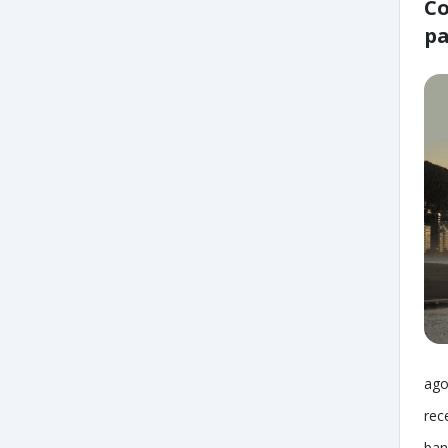
Co
pa
ago
rec
ban