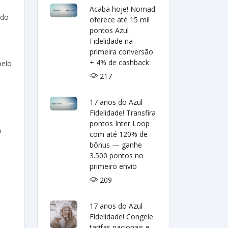
Acaba hoje! Nomad
ado
oferece até 15 mil
pontos Azul
Fidelidade na
primeira conversão
+ 4% de cashback
pelo
217
17 anos do Azul
Fidelidade! Transfira
pontos Inter Loop
o
com até 120% de
bônus — ganhe
3.500 pontos no
primeiro envio
209
17 anos do Azul
Fidelidade! Congele
tarifas nacionais e