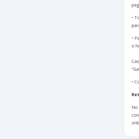
pag
• T
par
• P
o h
Cas
“Ga
• C
Re
No
con
onli