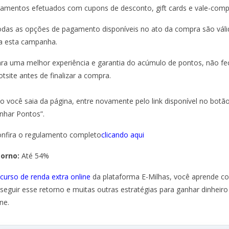
amentos efetuados com cupons de desconto, gift cards e vale-comp
odas as opções de pagamento disponíveis no ato da compra são váli
a esta campanha.
ara uma melhor experiência e garantia do acúmulo de pontos, não fe
otsite antes de finalizar a compra.
o você saia da página, entre novamente pelo link disponível no botã
nhar Pontos”.
onfira o regulamento completo
clicando aqui
torno:
Até 54%
curso de renda extra online
da plataforma E-Milhas, você aprende 
seguir esse retorno e muitas outras estratégias para ganhar dinheiro
ne.