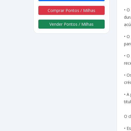
• O
Comprar Pontos / Milhas
dur
Vender Pontos / Milhas
acú
• O
par
• O
rec
• O
cré
• A
tit
O c
• E