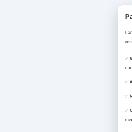
P
Com
ven
✅
G
opo
✅
A
✅
N
✅
me