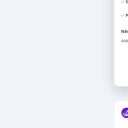
✅
S
✅
P
Não
sua