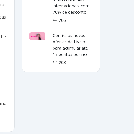
ra.
internacionais com
70% de desconto
das
206
Confira as novas
che
ofertas da Livelo
para acumular até
17 pontos por real
o
203
como