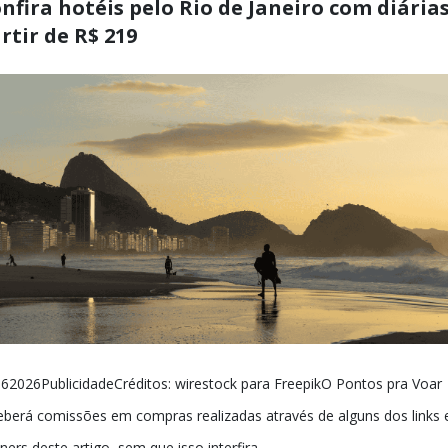
nfira hotéis pelo Rio de Janeiro com diárias
rtir de R$ 219
62026PublicidadeCréditos: wirestock para FreepikO Pontos pra Voar
eberá comissões em compras realizadas através de alguns dos links 
ners deste artigo, sem que isso interfira...