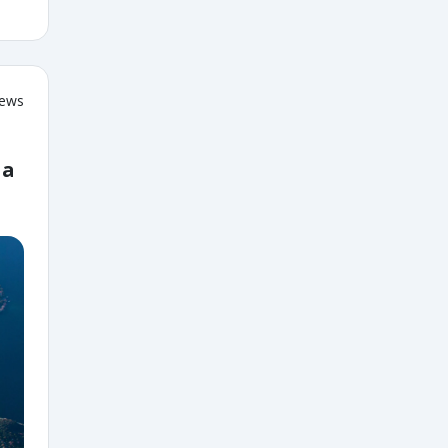
iews
 a