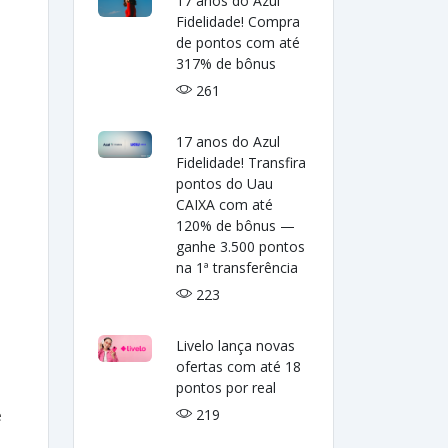
17 anos do Azul
Fidelidade! Compra
de pontos com até
317% de bônus
261
17 anos do Azul
Fidelidade! Transfira
pontos do Uau
CAIXA com até
120% de bônus —
ganhe 3.500 pontos
na 1ª transferência
223
Livelo lança novas
ofertas com até 18
pontos por real
219
e