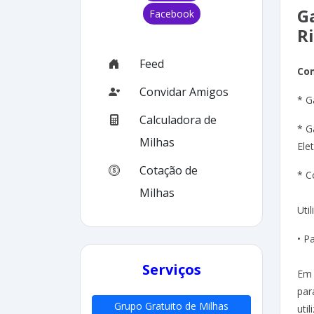
G
Facebook
R
Feed
Co
Convidar Amigos
* G
Calculadora de
* G
Milhas
Ele
Cotação de
* C
Milhas
Uti
• P
Serviços
Em 
par
Grupo Gratuito de Milhas
uti