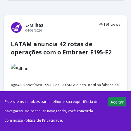
191 views
E-Milhas
04/08/2026
LATAM anuncia 42 rotas de
operações com o Embraer E195-E2
ago42026NotíciasE195-E2 da LATAM Airlines Brasil na fábrica da
Embraer, em São José dos Campos (SP). (Crédito da imagem:
Este site usa cookies para melhorar sua experiência de
Aceitar
ASA/LATAM).A LATAM acaba de anunciar que começará...
navegação. Ao continuar navegando, você concorda
com nossa
Política de Privacidade
.