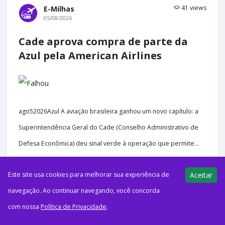
41 views
E-Milhas
05/08/2026
Cade aprova compra de parte da
Azul pela American Airlines
ago52026Azul A aviação brasileira ganhou um novo capítulo: a
Superintendência Geral do Cade (Conselho Administrativo de
Defesa Econômica) deu sinal verde à operação que permite...
Este site usa cookies para melhorar sua experiência de
Aceitar
navegação. Ao continuar navegando, você concorda
45 views
E-Milhas
com nossa
Política de Privacidade
.
05/08/2026