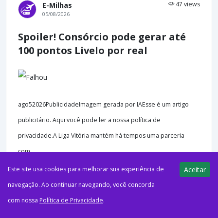
47 views
E-Milhas
05/08/2026
Spoiler! Consórcio pode gerar até
100 pontos Livelo por real
ago52026PublicidadeImagem gerada por IAEsse é um artigo
publicitário. Aqui você pode ler a nossa política de
privacidade.A Liga Vitória mantém há tempos uma parceria
com...
Este site usa cookies para melhorar sua experiência de
Aceitar
navegação. Ao continuar navegando, você concorda
com nossa
Política de Privacidade
.
43 views
E-Milhas