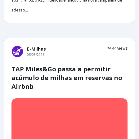
aos 17 anos, o Azul Fidelidade lançou uma nova campanha de
adesão...
44 views
E-Milhas
05/08/2026
TAP Miles&Go passa a permitir
acúmulo de milhas em reservas no
Airbnb