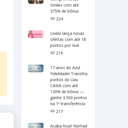
Smiles com até
375% de bônus
224
Livelo lança novas
ofertas com até 18
pontos por real
219
17 anos do Azul
Fidelidade! Transfira
pontos do Uau
CAIXA com até
120% de bônus —
ganhe 3.500 pontos
na 1ª transferência
217
Acaba hoje! Nomad