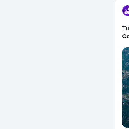
Tu
Oc