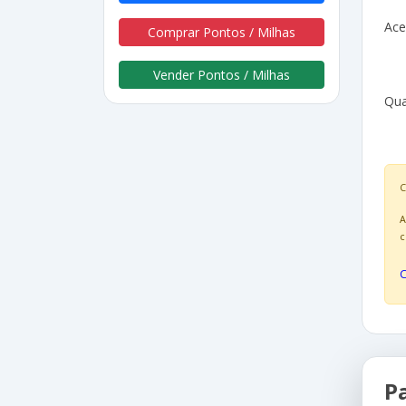
Ac
Comprar Pontos / Milhas
Vender Pontos / Milhas
Qua
C
A
c
P