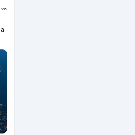
iews
 a