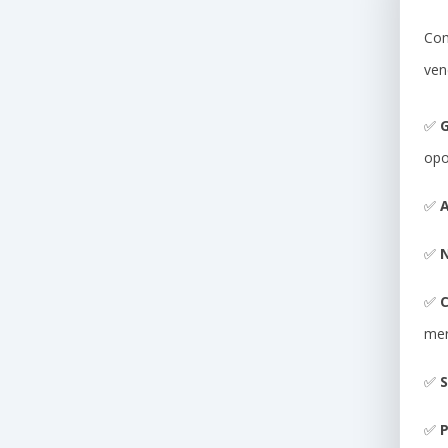
Com
ven
✅
G
opo
✅
A
✅
N
✅
me
✅
S
✅
P