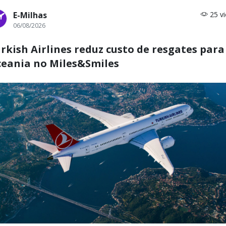
E-Milhas
25 v
06/08/2026
rkish Airlines reduz custo de resgates para
eania no Miles&Smiles