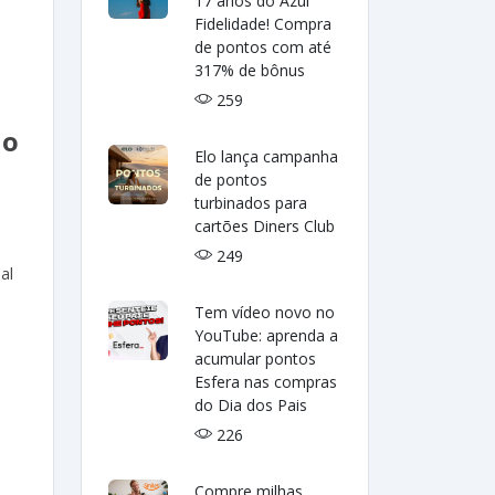
17 anos do Azul
Fidelidade! Compra
de pontos com até
317% de bônus
259
lo
Elo lança campanha
de pontos
turbinados para
cartões Diners Club
249
al
Tem vídeo novo no
YouTube: aprenda a
acumular pontos
Esfera nas compras
do Dia dos Pais
226
Compre milhas