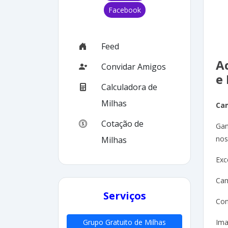
Facebook
Feed
A
Convidar Amigos
e
Calculadora de
Milhas
Ca
Cotação de
Gan
nos
Milhas
Exc
Cam
Serviços
Con
Ima
Grupo Gratuito de Milhas