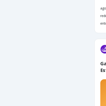
ago
red
ent
Ga
Es