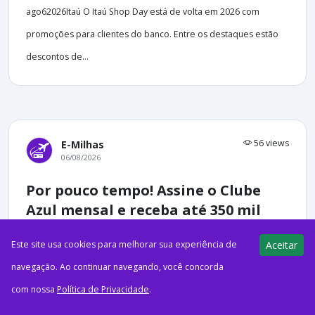
ago62026Itaú O Itaú Shop Day está de volta em 2026 com
promoções para clientes do banco. Entre os destaques estão
descontos de...
56 views
E-Milhas
06/08/2026
Por pouco tempo! Assine o Clube
Azul mensal e receba até 350 mil
pontos até o final do ano
Este site usa cookies para melhorar sua experiência de
Aceitar
navegação. Ao continuar navegando, você concorda
com nossa
Política de Privacidade
.
ago62026Acumulando MilhasCréditos: FreepikEm