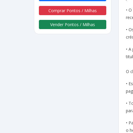
• O
Comprar Pontos / Milhas
rec
Vender Pontos / Milhas
• O
cré
• A
tit
O c
• E
pag
• T
par
• P
o h