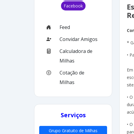
E
Facebook
R
Feed
Co
Convidar Amigos
* G
Calculadora de
• P
Milhas
Em 
Cotação de
esc
Milhas
site
• O
dur
acú
Serviços
• O
Grupo Gratuito de Milhas
par