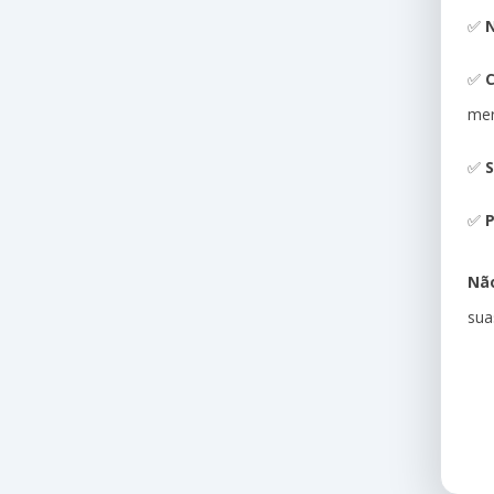
✅
N
✅
me
✅
S
✅
P
Não
sua