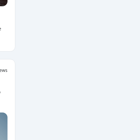
e
iews
o