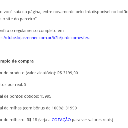
o você saia da página, entre novamente pelo link disponível no botão
a o site do parceiro”.
onfira o regulamento completo em
ps://clube.lojasrenner.com.br/b2b/juntecomesfera
emplo de compra
or do produto (valor aleatório): R$ 3199,00
tos por real: 5
al de pontos obtidos: 15995
al de milhas (com bônus de 100%): 31990
or do milheiro: R$ 18 (veja a
COTAÇÃO
para ver valores reais)