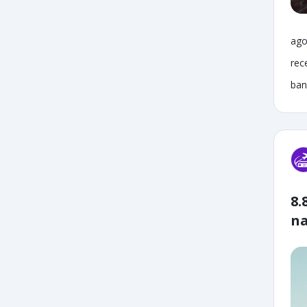
ago
rec
ban
8.
na