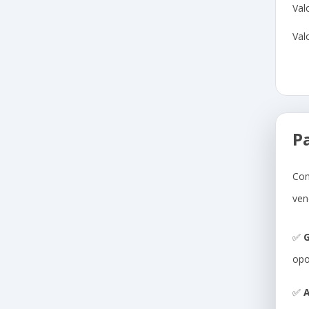
Val
Val
P
Com
ven
✅
G
opo
✅
A