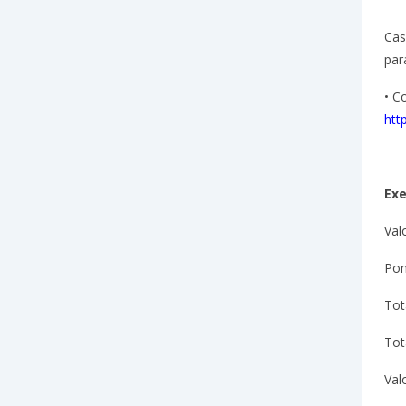
Cas
par
• C
htt
Ex
Val
Pon
Tot
Tot
Val