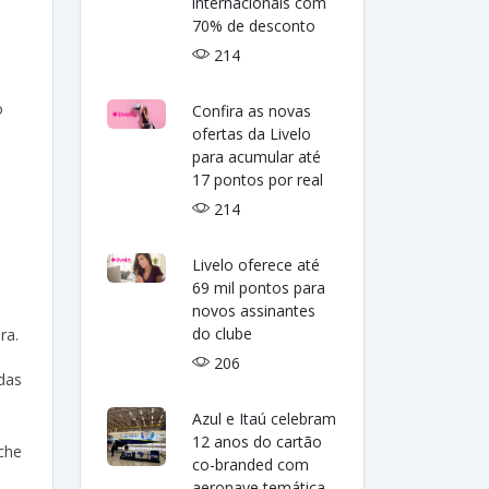
internacionais com
70% de desconto
214
o
Confira as novas
ofertas da Livelo
para acumular até
17 pontos por real
214
Livelo oferece até
69 mil pontos para
novos assinantes
do clube
ra.
206
das
Azul e Itaú celebram
12 anos do cartão
che
co-branded com
aeronave temática