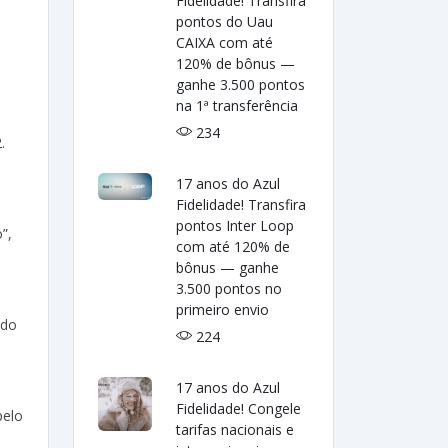
Fidelidade! Transfira
pontos do Uau
CAIXA com até
120% de bônus —
ganhe 3.500 pontos
na 1ª transferência
234
.
17 anos do Azul
Fidelidade! Transfira
pontos Inter Loop
”,
com até 120% de
o
bônus — ganhe
3.500 pontos no
primeiro envio
ado
224
17 anos do Azul
Fidelidade! Congele
pelo
tarifas nacionais e