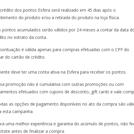
 crédito dos pontos Esfera será realizado em 45 dias após o
ebimento do produto e/ou a retirada do produto na loja física.
s pontos acumulados serão válidos por 24 meses a contar da data d
dito no extrato da conta.
 pontuação é válida apenas para compras efetuadas com o CPF do
ular do cartão de crédito.
liente deve ter uma conta ativa na Esfera para receber os pontos.
ssa promoção não é cumulativa com outras promoções ou com
amentos efetuados com cupons de desconto, gift cards e vale-comp
odas as opções de pagamento disponíveis no ato da compra são váli
a esta campanha.
ara uma melhor experiência e garantia do acúmulo de pontos, não fe
otsite antes de finalizar a compra.