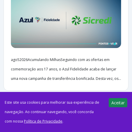
ago52026Acumulando MilhasSeguindo com as ofertas em
comemoração aos 17 anos, o Azul Fidelidade acaba de lançar
uma nova campanha de transferência bonificada. Desta vez, os...
Este site usa cookies para melhorar sua experiência de
Aceitar
navegação. Ao continuar navegando, você concorda
41 views
E-Milhas
05/08/2026
com nossa
Política de Privacidade
.