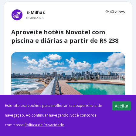
40 views
E-Milhas
05/08/2026
Aproveite hotéis Novotel com
piscina e diárias a partir de R$ 238
Este site usa cookies para melhorar sua experiência de
Aceitar
navegação. Ao continuar navegando, você concorda
ago52026PublicidadeCréditos: Novotel Salvador Rio Vermelho |
com nossa
Política de Privacidade
.
All AccorO Pontos pra Voar receberá comissões em compras