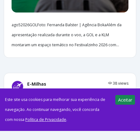
ago52026GOLFoto: Fernanda Balster | Agência BokaAlém da
apresentação realizada durante o voo, a GOL e a KLM
montaram um espaço temático no Festivalzinho 2026 com...
38 views
E-Milhas
05/08/2026
Este site usa cookies para melhorar sua experiência de
Aceitar
Aproveite hotéis Novotel com
navegação. Ao continuar navegando, você concorda
piscina e diárias a partir de R$ 238
com nossa
Política de Privacidade
.