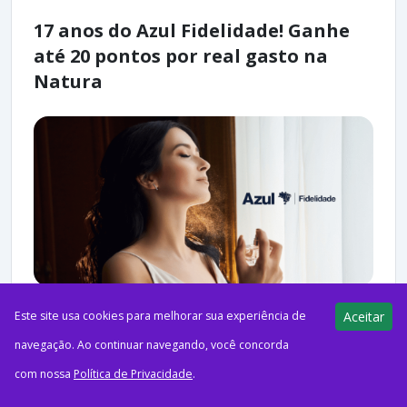
17 anos do Azul Fidelidade! Ganhe
até 20 pontos por real gasto na
Natura
Este site usa cookies para melhorar sua experiência de
Aceitar
ago52026Acumulando MilhasCréditos: FreepikEm mais uma
navegação. Ao continuar navegando, você concorda
oferta de 17 anos, o Azul Fidelidade deu início a uma nova
com nossa
Política de Privacidade
.
campanha, em que oferece aos seus clientes até...