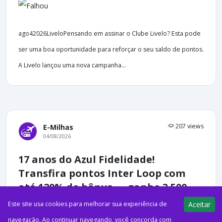
ago42026LiveloPensando em assinar o Clube Livelo? Esta pode
ser uma boa oportunidade para reforçar o seu saldo de pontos.
A Livelo lançou uma nova campanha...
207 views
E-Milhas
04/08/2026
17 anos do Azul Fidelidade!
Transfira pontos Inter Loop com
até 120% de bônus — ganhe 3.500
pontos no primeiro envio
Este site usa cookies para melhorar sua experiência de
Aceitar
navegação. Ao continuar navegando, você concorda com