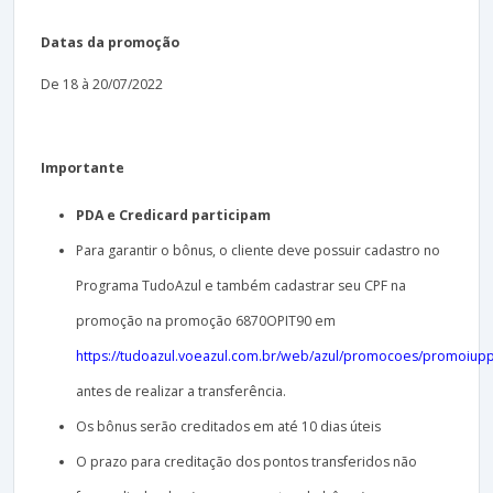
Datas da promoção
De 18 à 20/07/2022
Importante
PDA e Credicard participam
Para garantir o bônus, o cliente deve possuir cadastro no
Programa TudoAzul e também cadastrar seu CPF na
promoção na promoção 6870OPIT90 em
https://tudoazul.voeazul.com.br/web/azul/promocoes/promoiup
antes de realizar a transferência.
Os bônus serão creditados em até 10 dias úteis
O prazo para creditação dos pontos transferidos não