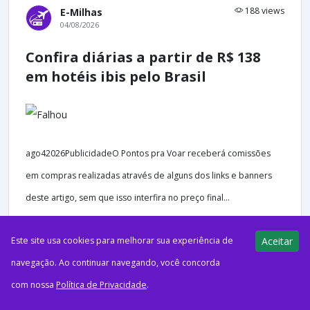
188 views
E-Milhas
04/08/2026
Confira diárias a partir de R$ 138
em hotéis ibis pelo Brasil
ago42026PublicidadeO Pontos pra Voar receberá comissões
em compras realizadas através de alguns dos links e banners
deste artigo, sem que isso interfira no preço final...
Este site usa cookies para melhorar sua experiência de
Aceitar
navegação. Ao continuar navegando, você concorda
198 views
E-Milhas
com nossa
Política de Privacidade
.
04/08/2026