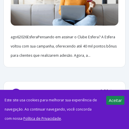
ago62026EsferaPensando em assinar o Clube Esfera? A Esfera
voltou com sua campanha, oferecendo até 40 mil pontos bônus
para clientes que realizarem adesão. Agora, a...
36 views
E-Milhas
05/08/2026
Este site usa cookies para melhorar sua experiência de
Aceitar
Assine o Sam’s Club e ganhe até
navegação. Ao continuar navegando, você concorda
4.500 pontos KMV
com nossa
Política de Privacidade
.