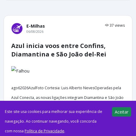
37 views
E-Milhas
06/08/2026
Azul inicia voos entre Confins,
Diamantina e São João del-Rei
ago62026AzulFoto Cortesia: Luis Alberto NevesOperadas pela
Azul Conecta, as novas ligações integram Diamantina e São João
del-Rei ao hub da companhia em Confins, ampliando as...
Este site usa cookies para melhorar sua experiência de
Aceitar
navegação. Ao continuar navegando, você concorda
com nossa
Política de Privacidade
.