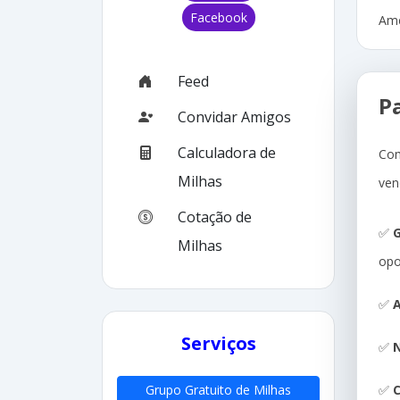
Facebook
Ame
Feed
P
Convidar Amigos
Calculadora de
Com
Milhas
ven
Cotação de
✅
G
Milhas
opo
✅
A
Serviços
✅
N
✅
Grupo Gratuito de Milhas