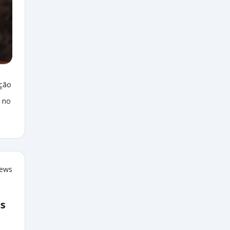
ação
 no
iews
as