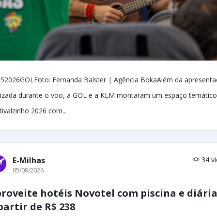
52026GOLFoto: Fernanda Balster | Agência BokaAlém da apresent
lizada durante o voo, a GOL e a KLM montaram um espaço temático
tivalzinho 2026 com...
E-Milhas
34 v
05/08/2026
roveite hotéis Novotel com piscina e diári
partir de R$ 238