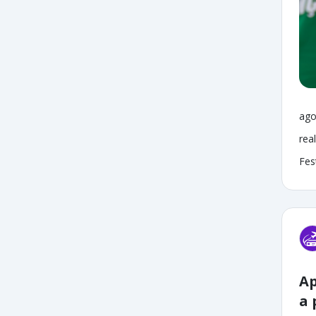
ago
rea
Fes
Ap
a 