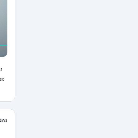
as
sso
iews