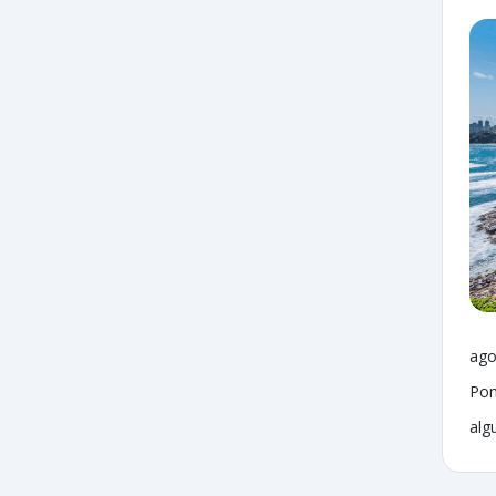
ago
Pon
alg