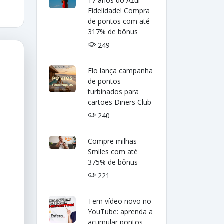
17 anos do Azul
Fidelidade! Compra
de pontos com até
317% de bônus
249
Elo lança campanha
de pontos
turbinados para
cartões Diners Club
240
Compre milhas
Smiles com até
375% de bônus
221
s
Tem vídeo novo no
YouTube: aprenda a
acumular pontos