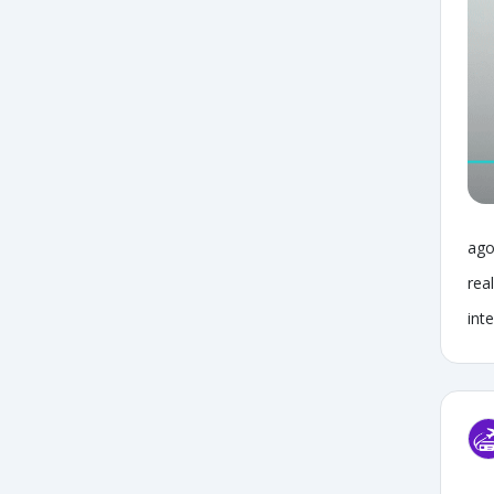
ago
rea
inte