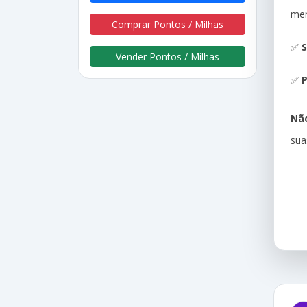
me
Comprar Pontos / Milhas
✅
S
Vender Pontos / Milhas
✅
P
Não
sua