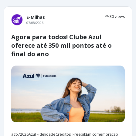
30 views
E-Milhas
07/08/2026
Agora para todos! Clube Azul
oferece até 350 mil pontos até o
final do ano
ago72026Azul FidelidadeCréditos: FreepikEm comemoração