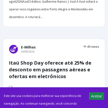
ago62026AzulCréditos: Guilherme Ramos | Azul A Azul voltará a
operar voos regulares entre Porto Alegre e Montevidéu em
dezembro. A rota terá...
49 views
E-Milhas
06/08/2026
Itaú Shop Day oferece até 25% de
desconto em passagens aéreas e
ofertas em eletrônicos
Este site usa cookies para melhorar sua experiência de
Aceitar
ago62026Itaú O Itaú Shop Day está de volta em 2026 com
navegação. Ao continuar navegando, você concorda