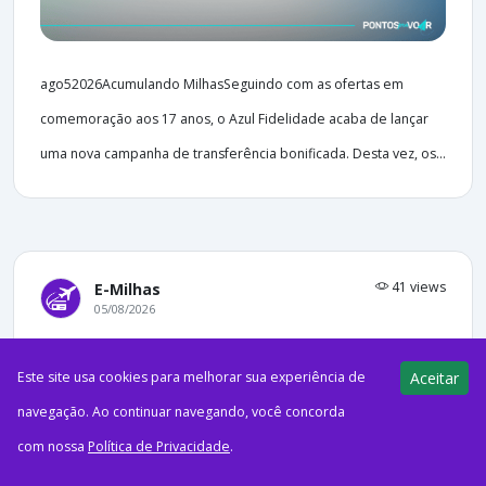
ago52026Acumulando MilhasSeguindo com as ofertas em
comemoração aos 17 anos, o Azul Fidelidade acaba de lançar
uma nova campanha de transferência bonificada. Desta vez, os...
41 views
E-Milhas
05/08/2026
Cade aprova compra de parte da
Este site usa cookies para melhorar sua experiência de
Aceitar
Azul pela American Airlines
navegação. Ao continuar navegando, você concorda
com nossa
Política de Privacidade
.