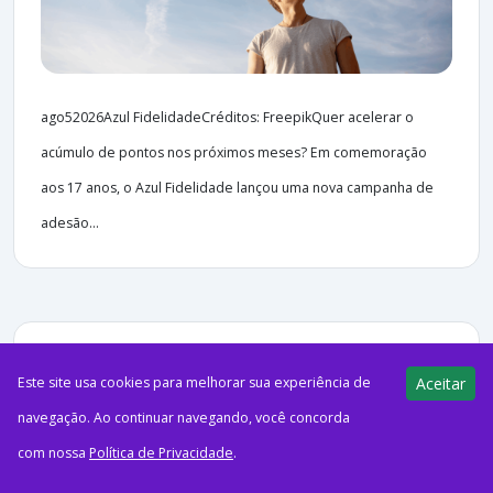
ago52026Azul FidelidadeCréditos: FreepikQuer acelerar o
acúmulo de pontos nos próximos meses? Em comemoração
aos 17 anos, o Azul Fidelidade lançou uma nova campanha de
adesão...
44 views
E-Milhas
05/08/2026
Este site usa cookies para melhorar sua experiência de
Aceitar
navegação. Ao continuar navegando, você concorda
TAP Miles&Go passa a permitir
com nossa
Política de Privacidade
.
acúmulo de milhas em reservas no