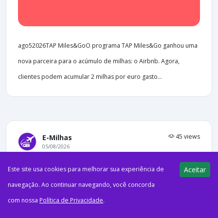
ago52026TAP Miles&GoO programa TAP Miles&Go ganhou uma
nova parceira para o acúmulo de milhas: o Airbnb. Agora,
clientes podem acumular 2 milhas por euro gasto...
45 views
E-Milhas
05/08/2026
17 anos do Azul Fidelidade!
Este site usa cookies para melhorar sua experiência de
Aceitar
Aproveite até 17 pontos por real
navegação. Ao continuar navegando, você concorda
nas compras na Netshoes
com nossa
Política de Privacidade
.